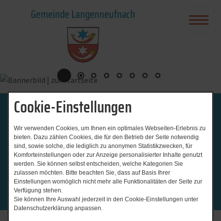
Cookie-Einstellungen
Herzlich willkommen in unserer
Wir verwenden Cookies, um Ihnen ein optimales Webseiten-Erlebnis zu
bieten. Dazu zählen Cookies, die für den Betrieb der Seite notwendig
GEMEINDE
sind, sowie solche, die lediglich zu anonymen Statistikzwecken, für
Komforteinstellungen oder zur Anzeige personalisierter Inhalte genutzt
werden. Sie können selbst entscheiden, welche Kategorien Sie
LANGENNEUFNACH
zulassen möchten. Bitte beachten Sie, dass auf Basis Ihrer
Einstellungen womöglich nicht mehr alle Funktionalitäten der Seite zur
Verfügung stehen.
Sie können Ihre Auswahl jederzeit in den Cookie-Einstellungen unter
Datenschutzerklärung anpassen.