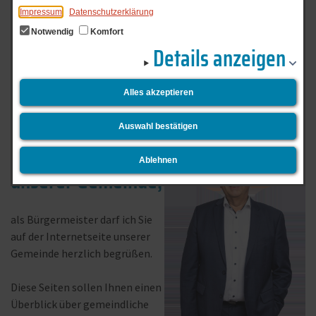
Impressum
Datenschutzerklärung
Notwendig
Komfort
Details anzeigen
Liebe Mitbürgerinnen und
Alles akzeptieren
Mitbürger,
Auswahl bestätigen
sehr geehrte Gäste
Ablehnen
unserer Gemeinde,
als Bürgermeister darf ich Sie
auf der Internetseite unserer
Gemeinde herzlich begrüßen.
Diese Seiten sollen Ihnen einen
Überblick über gemeindliche